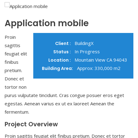
Application mobile
Proin
BuildingX
Client :
sagittis
In Progress
Status :
feugiat elit
Mountain View CA 94043
Location :
finibus
Approx: 330,000 m2
Building Area:
pretium.
Donec et
tortor non
purus vulputate tincidunt. Cras congue posuer eros eget
egestas. Aenean varius ex ut ex laoreet Aenean the
fermentum.
Project Overview
Proin sagittis feugiat elit finibus pretium. Donec et tortor